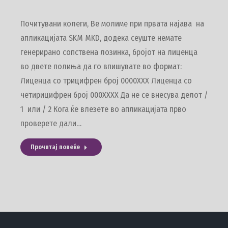
Почитувани колеги, Ве молиме при првата најава на
апликацијата SKM MKD, додека сеуште немате
генерирано сопствена лозинка, бројот на лиценца
во двете полиња да го впишувате во формат:
Лиценца со трицифрен број 0000ХХХ Лиценца со
четирицифрен број 000ХХХХ Да не се внесува делот /
1 или / 2 Кога ќе влезете во апликацијата прво
проверете дали…
Прочитај повеќе