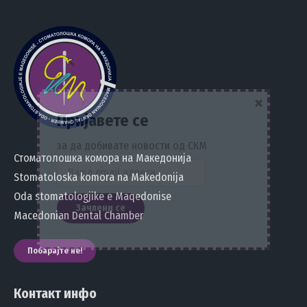
×
Пријавете се
за да добивате новости од СКМ
Стоматолошка комора на Македонија
Stomatoloska komora na Makedonija
Oda stomatologjike e Maqedonise
Macedonian Dental Chamber
Побарајте не!
Контакт инфо