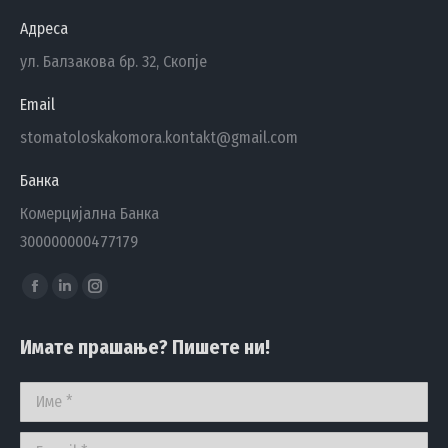
Адреса
ул. Балзакова бр. 32, Скопје
Email
stomatoloskakomora.kontakt@gmail.com
Банка
Комерцијална Банка
300000000477179
Find us on:
Facebook
Linkedin
Instagram
page
page
page
Имате прашање? Пишете ни!
opens
opens
opens
in
in
in
Име *
new
new
new
window
window
window
E-mail *