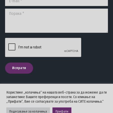
Порака *
Испрати
Користиме „колачиња“ на нашата веб-страна за да можеме да ги
ПОЛИТИКА НА ПРИВАТНОСТ
запаметиме Вашите преференци и посети. Со кликање на
„Прифати“, Вие се согласувате за употреба на СИТЕ колачиња.“
Стоматолошка комора на Македонија © 2026 - Сите права се
задржани.
Подесување за колачиња
Прифати