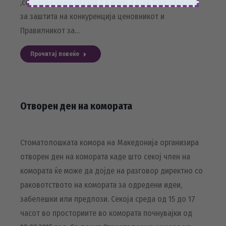
,согласно член 59 став 1 и член 7 став 1 од Законот
за заштита на конкуренција ценовникот и
Правилникот за…
Прочитај повеќе
Отворен ден на комората
Стоматолошката комора на Македонија организира
отворен ден на комората каде што секој член на
комората ќе може да дојде на разговор директно со
раковотството на комората за одредени идеи,
забелешки или предлози. Секоја среда од 15 до 17
часот во просториите во комората почнувајки од