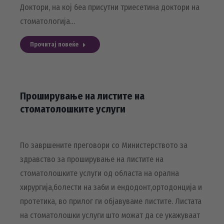
Доктори, на кој беа присутни триесетина доктори на
стоматологија…
Прочитај повеќе
Проширување на листите на
стоматолошките услуги
По завршените преговори со Министерството за
здравство за проширување на листите на
стоматолошките услуги од областа на орална
хирургија,болести на заби и ендодонт,ортодонција и
протетика, во прилог ги објавуваме листите. Листата
на стоматолошки услуги што можат да се укажуваат