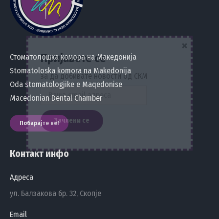
×
Пријавете се
Стоматолошка комора на Македонија
Stomatoloska komora na Makedonija
за да добивате новости од СКМ
Oda stomatologjike e Maqedonise
Macedonian Dental Chamber
Побарајте не!
Контакт инфо
Адреса
ул. Балзакова бр. 32, Скопје
Email