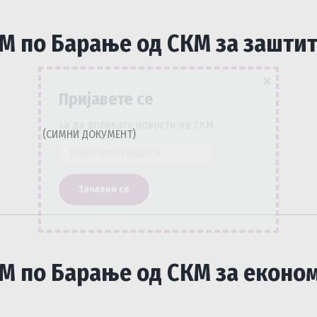
СМ по Барање од СКМ за заштит
×
Пријавете се
за да добивате новости од СКМ
УМЕНТ)
СМ по Барање од СКМ за еконо