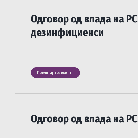
Одговор од влада на Р
дезинфициенси
(СИМНИ ДОК
Прочитај повеќе
Одговор од влада на Р