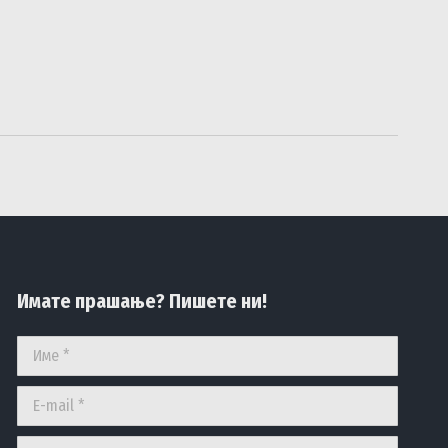
Имате прашање? Пишете ни!
Име *
E-mail *