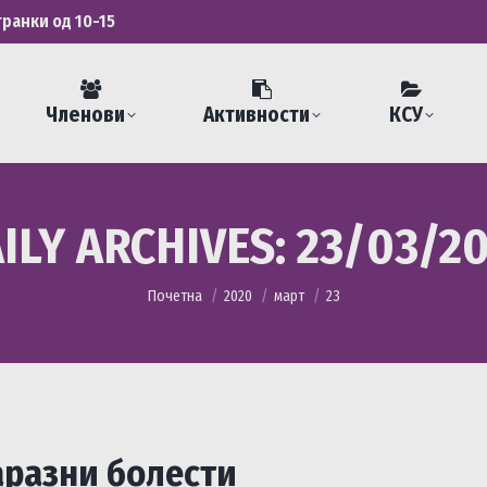
транки од 10-15
Членови
Активности
КСУ
ILY ARCHIVES:
23/03/2
You are here:
Почетна
2020
март
23
аразни болести