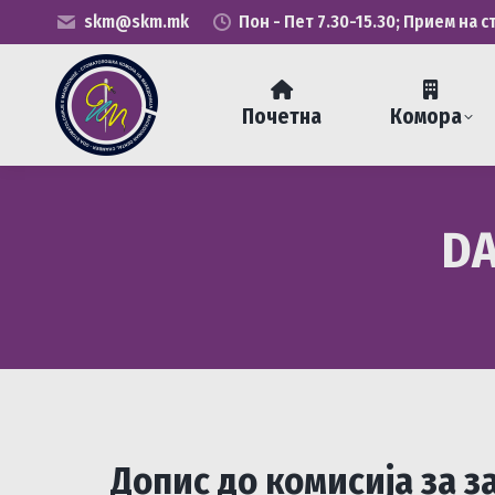
skm@skm.mk
Пон - Пет 7.30-15.30; Прием на с
Почетна
Комора
DA
Допис до комисија за з