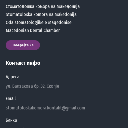
×
Стоматолошка комора на Македонија
Пријавете се
Stomatoloska komora na Makedonija
Oda stomatologjike e Maqedonise
за да добивате новости од СКМ
Macedonian Dental Chamber
Побарајте не!
Контакт инфо
Адреса
ул. Балзакова бр. 32, Скопје
Email
stomatoloskakomora.kontakt@gmail.com
Банка