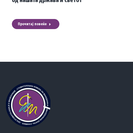
од нашата држава и светот
Прочитај повеќе