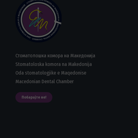
Стоматолошка комора на Македонија
Stomatoloska komora na Makedonija
Oda stomatologjike e Maqedonise
Macedonian Dental Chamber
Побарајте не!