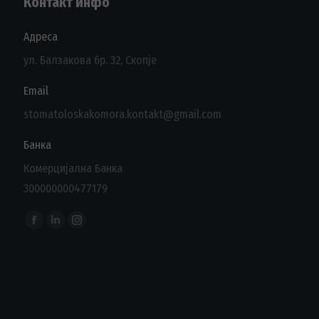
Контакт инфо
Адреса
ул. Балзакова бр. 32, Скопје
Email
stomatoloskakomora.kontakt@gmail.com
Банка
Комерцијална Банка
300000000477179
Find us on:
Facebook
Linkedin
Instagram
page
page
page
opens
opens
opens
in
in
in
new
new
new