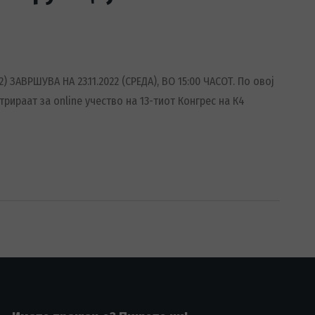
) ЗАВРШУВА НА 23.11.2022 (СРЕДА), ВО 15:00 ЧАСОТ. По овој
рираат за online учество на 13-тиот Конгрес на К4