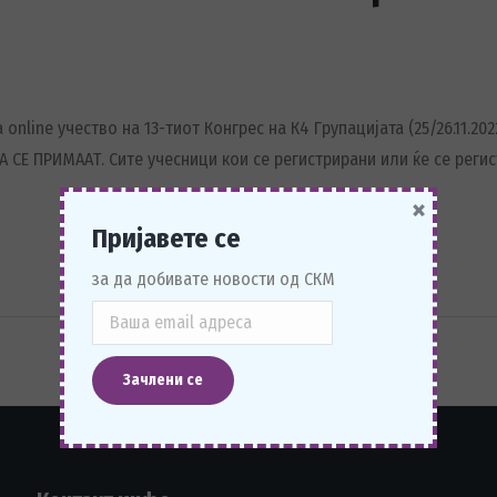
line учество на 13-тиот Конгрес на К4 Групацијата (25/26.11.2022
СЕ ПРИМААТ. Сите учесници кои се регистрирани или ќе се регист
×
Пријавете се
за да добивате новости од СКМ