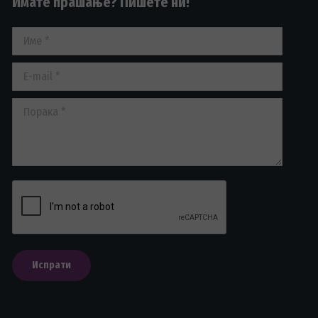
Имате прашање? Пишете ни!
Име *
E-mail *
Порака *
Испрати