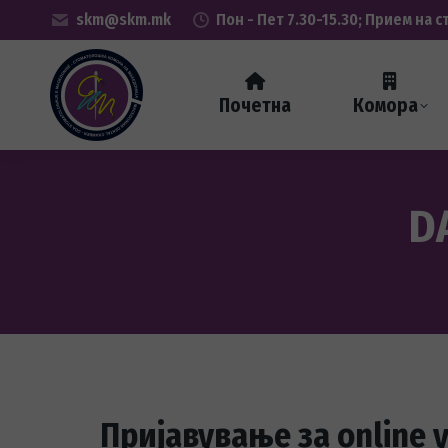
skm@skm.mk
Пон - Пет 7.30-15.30; Прием на с
Почетна
Комора
D
Пријавување за online 