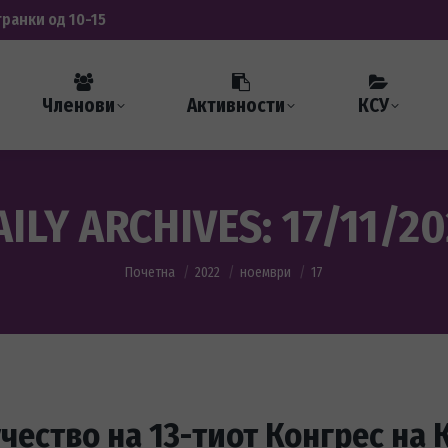
транки од 10-15
Членови
Активности
КСУ
AILY ARCHIVES:
17/11/20
You are here:
Почетна
2022
ноември
17
учество на 13-тиот Конгрес на 