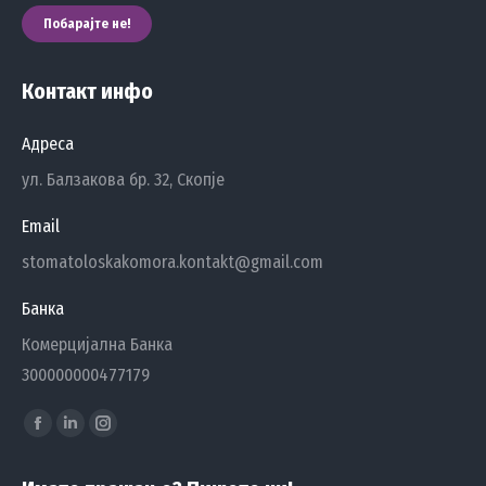
Побарајте не!
Контакт инфо
Адреса
ул. Балзакова бр. 32, Скопје
Email
stomatoloskakomora.kontakt@gmail.com
Банка
Комерцијална Банка
300000000477179
Find us on:
Facebook
Linkedin
Instagram
page
page
page