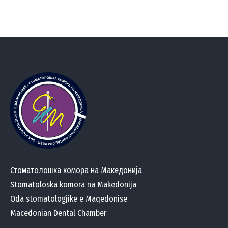
×
Пријавете се
за да добивате новости од СКМ
Стоматолошка комора на Македонија
Stomatoloska komora na Makedonija
Oda stomatologjike e Maqedonise
Macedonian Dental Chamber