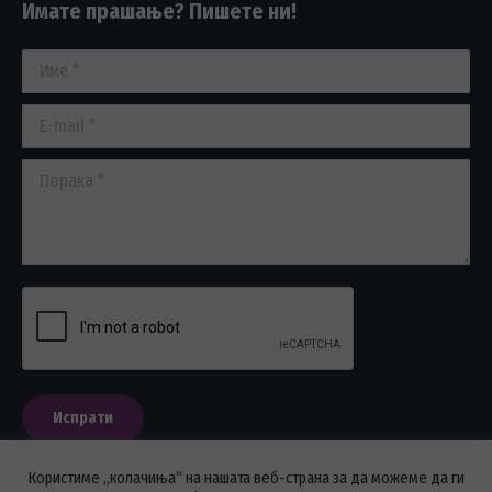
Имате прашање? Пишете ни!
opens
opens
opens
in
in
in
Име *
new
new
new
window
window
window
E-mail *
Порака *
Испрати
Користиме „колачиња“ на нашата веб-страна за да можеме да ги