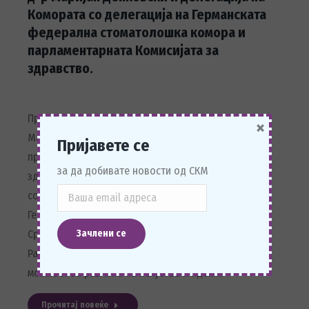
Комората со делегација на Германската
федерална стоматолошка комора и
парламентарната Комисијата за
здравство.
Претседателот на Стоматолошката комора на
×
Македонија со делегација на Комората, ја оствари
Пријавете се
првата средба со парламентарната комисија за
за да добивате новости од СКМ
здравство на новиот состав на Македонското
собрание на која присуствуваше делегација на
Германската федерална стоматолошка комора.
Средбата ја отвори претседателката на Комисијата,
Рашела Мизрахи, која информира дека ова е добра
можност за размена на искуства и идеи.…
Прочитај повеќе