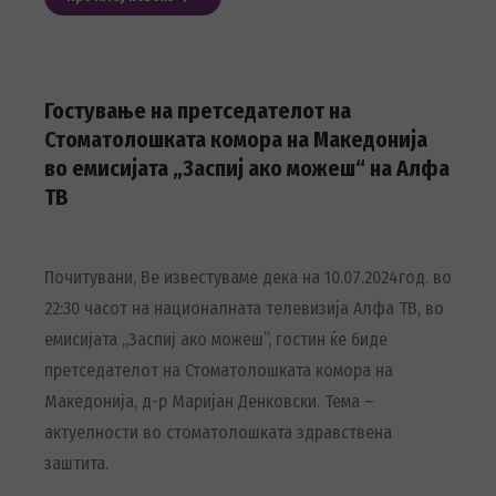
Гостување на претседателот на
Стоматолошката комора на Македонија
во емисијата „Заспиј ако можеш“ на Алфа
ТВ
Почитувани, Ве известуваме дека на 10.07.2024год. во
22:30 часот на националната телевизија Алфа ТВ, во
емисијата ,,Заспиј ако можеш”, гостин ќе биде
претседателот на Стоматолошката комора на
Македонија, д-р Маријан Денковски. Тема –
актуелности во стоматолошката здравствена
заштита.