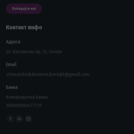
Побарајте не!
Контакт инфо
Адреса
ул. Балзакова бр. 32, Скопје
Email
stomatoloskakomora.kontakt@gmail.com
Банка
Комерцијална Банка
300000000477179
Find us on:
Facebook
Linkedin
Instagram
page
page
page