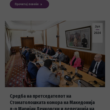
Прочитај повеќе
Јул
2024
Средба на претседателот на
Стоматолошката комора на Македонија
д-р Маријан Денковски и делегација на