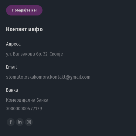
Побарајте не!
Контакт инфо
Адреса
ул. Балзакова бр. 32, Скопје
Email
stomatoloskakomora.kontakt@gmail.com
Банка
Комерцијална Банка
300000000477179
Find us on:
Facebook
Linkedin
Instagram
page
page
page