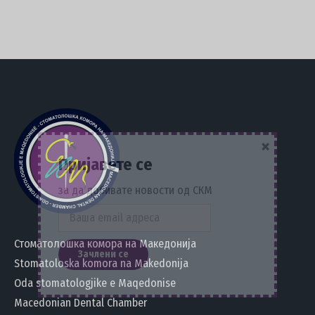
×
Пријавете се
за да добивате новости од СКМ
Стоматолошка комора на Македонија
Stomatoloska komora na Makedonija
Oda stomatologjike e Maqedonise
Macedonian Dental Chamber