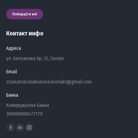
Побарајте не!
Контакт инфо
Адреса
ул. Балзакова бр. 32, Скопје
Email
stomatoloskakomora.kontakt@gmail.com
Банка
Комерцијална Банка
300000000477179
Find us on:
Facebook
Linkedin
Instagram