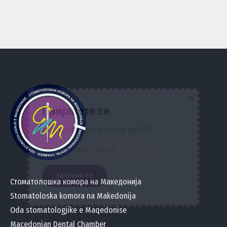
×
Пријавете се
за да добивате новости од СКМ
Стоматолошка комора на Македонија
Stomatoloska komora na Makedonija
Oda stomatologjike e Maqedonise
Macedonian Dental Chamber