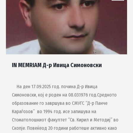
IN MEMRIAM Д-р Ивица Симоновски
На ден 17.09.2025 год. почина Д-р Ивица
Симоновски, кој е роден на 08.03.1976 год.Средното
образование го завршува во СМУГС “Д-р Панче
Караѓозов” во 1994 год. исе запишува на
Стоматолошкиот факултет “Св. Кирил и Методиј” во
Скопје. Повеќеод 20 години работеше активно како