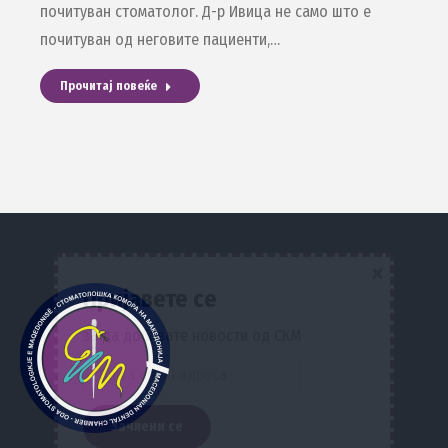
почитуван стоматолог. Д-р Ивица не само што е
почитуван од неговите пациенти,…
Прочитај повеќе
×
Пријавете се
за да добивате новости од СКМ