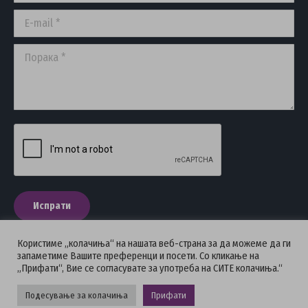
window
window
window
E-mail *
Порака *
Испрати
Користиме „колачиња“ на нашата веб-страна за да можеме да ги
запаметиме Вашите преференци и посети. Со кликање на
„Прифати“, Вие се согласувате за употреба на СИТЕ колачиња.“
ПОЛИТИКА НА ПРИВАТНОСТ
Подесување за колачиња
Прифати
Стоматолошка комора на Македонија © 2026 - Сите права се