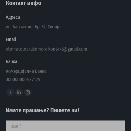
Контакт инфо
Адреса
ул. Балзакова бр. 32, Скопје
Email
stomatoloskakomora.kontakt@gmail.com
Банка
Комерцијална Банка
300000000477179
Find us on:
Facebook
Linkedin
Instagram
page
page
page
Имате прашање? Пишете ни!
opens
opens
opens
in
in
in
Име *
new
new
new