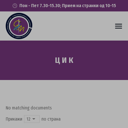
Пон - Пет 7.30-15.30; Прием на странки од 10-15
Ц И К
You are here:
No matching documents
Прикажи
по страна