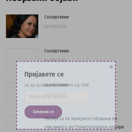
Соопштение
06/08/2026
Соопштение
04/08/2026
×
Пријавете се
Соопштение
за да добивате новости од СКМ
26/07/2026
Статија за К4 Конгресот објавена во
списанието на Стоматолошката комора