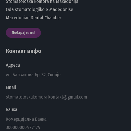
Stomatoloska komora na Makedonija
Oda stomatologjike e Maqedonise
Macedonian Dental Chamber
Побарајте не!
Контакт инфо
Адреса
ул. Балзакова бр. 32, Скопје
Email
stomatoloskakomora.kontakt@gmail.com
Банка
Комерцијална Банка
300000000477179