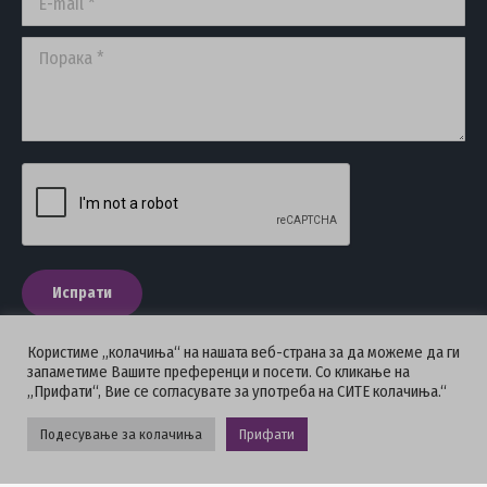
Порака *
Испрати
Користиме „колачиња“ на нашата веб-страна за да можеме да ги
запаметиме Вашите преференци и посети. Со кликање на
„Прифати“, Вие се согласувате за употреба на СИТЕ колачиња.“
ПОЛИТИКА НА ПРИВАТНОСТ
Подесување за колачиња
Прифати
Стоматолошка комора на Македонија © 2026 - Сите права се
задржани.