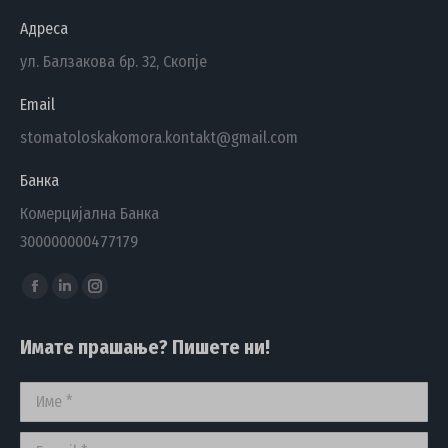
Адреса
ул. Балзакова бр. 32, Скопје
Email
stomatoloskakomora.kontakt@gmail.com
Банка
Комерцијална Банка
300000000477179
Find us on:
Facebook
Linkedin
Instagram
page
page
page
Имате прашање? Пишете ни!
opens
opens
opens
in
in
in
Име *
new
new
new
window
window
window
E-mail *