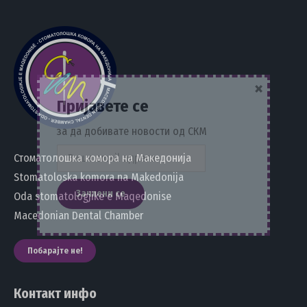
×
Пријавете се
за да добивате новости од СКМ
Стоматолошка комора на Македонија
Stomatoloska komora na Makedonija
Oda stomatologjike e Maqedonise
Macedonian Dental Chamber
Побарајте не!
Контакт инфо