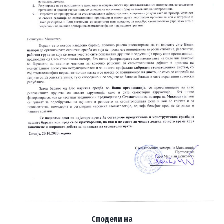
×
Пријавете се
за да добивате новости од СКМ
Сподели на