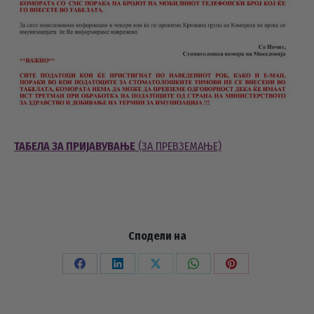
ТАБЕЛА ЗА ПРИЈАВУВАЊЕ
(ЗА ПРЕВЗЕМАЊЕ)
Сподели на
Share
Share
Share
Share
Share
on
on
on
on
on