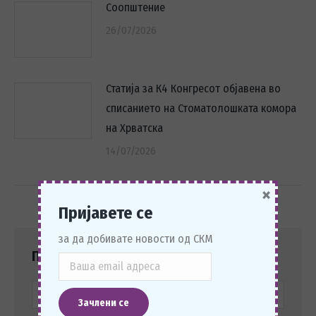
Соопштение
26/07/2026
Статија за К4 Конгресот објавена во
списанието на Стоматолошката комора
на Хрватска
14/07/2026
×
Пријавете се
за да добивате новости од СКМ
Пребарај
Search: