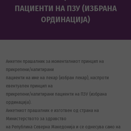
ПАЦИЕНТИ НА ПЗУ (ИЗБРАНА
ОРДИНАЦИЈА)
You are here:
Aнкетен прашалник за моменталниот принцип на
прикрепени/капитирани
пациенти на име на лекар (избран лекар), наспроти
евентуален принцип на
прикрепени/капитирани пациенти на ПЗУ (избрана
ординација).
Анкетниот прашалник е изготвен од страна на
Министерството за здравство
на Република Северна Македонија и се однесува само на