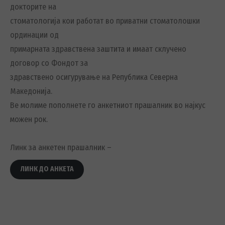
докторите на
стоматологија кои работат во приватни стоматолошки
ординации од
примарната здравствена заштита и имаат склучено
договор со Фондот за
здравствено осигурување на Република Северна
Македонија.
Ве молиме пополнете го анкетниот прашалник во најкус
можен рок.
Линк за анкетен прашалник –
ЛИНК ДО АНКЕТА