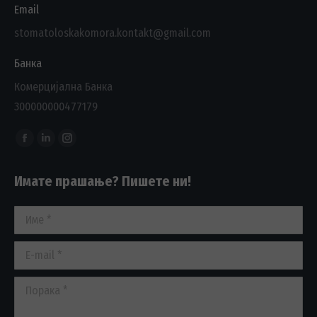
Email
stomatoloskakomora.kontakt@gmail.com
Банка
Комерцијална Банка
300000000477179
Find us on:
Facebook
Linkedin
Instagram
page
page
page
Имате прашање? Пишете ни!
opens
opens
opens
in
in
in
Име *
new
new
new
window
window
window
E-mail *
Порака *