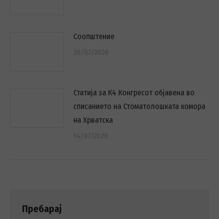
Соопштение
26/07/2026
Статија за К4 Конгресот објавена во
списанието на Стоматолошката комора
на Хрватска
14/07/2026
Пребарај