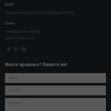
Email
stomatoloskakomora.kontakt@gmail.com
Банка
Комерцијална Банка
300000000477179
Find us on:
Facebook
Linkedin
Instagram
page
page
page
Имате прашање? Пишете ни!
opens
opens
opens
in
in
in
Име *
new
new
new
window
window
window
E-mail *
Порака *