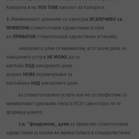
Комората и на
YOU TUBE
каналот на Комората.
2.
Минималниот ценовник се однесува
ИСКЛУЧИВО за
ПРИВАТНИ
стоматолошки здравствени услуги
во
ПРИВАТНИ
стоматолошки здравствени установи
;
· наведените цени се минимални, што значи дека за
наведените услуги
НЕ МОЖЕ
да се
наплаќа
ПОД
наведените цени,
додека
НЕМА
ограничување за
наплаќање
НАД
наведените цени;
· за стоматолошките услуги кои не се оопфатени со
минималниот ценовник секој/а ПСЗУ самостојно си ги
формира цените;
·
т.н. “фондовски„ цени
за приватни стоматолошки
здравствени установи во мрежа (општа и специјалистичка