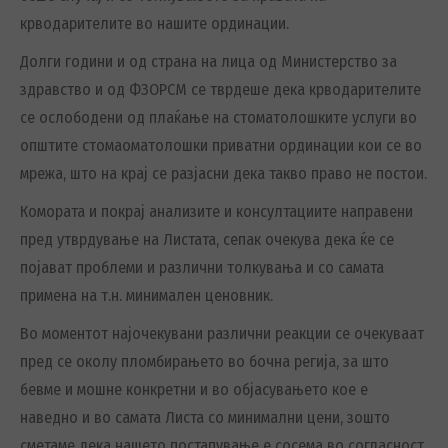
крводарителите во нашите ординации.
Долги години и од страна на лица од Министерство за
здравство и од ФЗОРСМ се тврдеше дека крводарителите
се ослободени од плаќање на стоматолошките услуги во
општите стомаоматолошки приватни ординации кои се во
мрежа, што на крај се разјасни дека такво право не постои.
Комората и покрај анализите и консултациите направени
пред утврдување на Листата, сепак очекува дека ќе се
појават проблеми и различни толкувања и со самата
примена на т.н. минимален ценовник.
Во моментот најочекувани различни реакции се очекуваат
пред се околу пломбирањето во бочна регија, за што
бевме и мошне конкретни и во објасувањето кое е
наведно и во самата Листа со минимални цени, зошто
сметаме дека нашето постапување е сосема во согласност