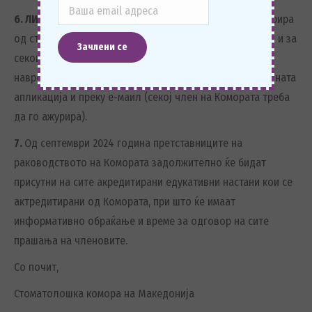
6. ЛИСТАТА
со минимални цени ќе се разгледува и ажурира
од страна на ИО на Комората на секои шест (6) месеци и за
секои измени сите членови на Комората ќе бидат
навремено известени преку веб-страната, преку мобилната
апликација и преку е-маил (секој член на Комората треба
да го ажурира).
7.
Од септември 2024 година претставниците на
раководството на Комората задолжително ќе бидат
присутни на сите акредитирани едукативни настани кои се
актредитирани од Комората, при што ќе имаат
информативно обраќање и време за одговор на сите
прашања на членовите.
Со почит,
Стоматолошка комора на Македонија