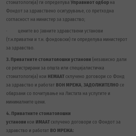
стоматологија) ги определува
Управниот одбор
на
Фондот за здравствено осигурување, со претходна
согласност на министер за здравство;
· цените во Јавните здравствени установи
(т.н.приватни и т.н. фондовски) ги определува министерот
за здравство.
3. Приватните стоматолошки установи
(независно дали
се регистрирани за општа или специјалистичка
стоматологија) кои
НЕМААТ
склучено договори со Фонд
за здравство и работат
ВОН МРЕЖА
,
ЗАДОЛЖИТЕЛНО
се
обврзани со почитување на Листата на услугите и
минималните цени.
4. Приватните стоматолошки
установи
кои
ИМААТ
склучено договори со Фондот за
здравство и работат
ВО МРЕЖА: