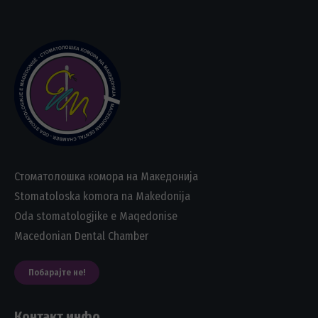
Стоматолошка комора на Македонија
Stomatoloska komora na Makedonija
Oda stomatologjike e Maqedonise
Macedonian Dental Chamber
Побарајте не!
Контакт инфо