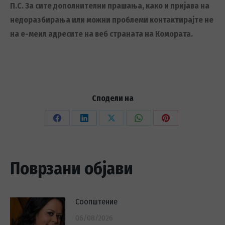
П.С. За сите дополнителни прашања, како и пријава на
недоразбирања или можни проблеми контактирајте не
на е-меил адресите на веб страната на Комората.
Сподели на
Share
Share
Share
Share
Share
on
on
on
on
on
Facebook
LinkedIn
X
WhatsApp
Pinterest
Поврзани објави
Соопштение
06/08/2026