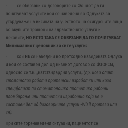
· се обврзани со договорите со Фондот да ги
почитуваат услугите кои се наведени во Одлуката за
утврдување на висината на учеството на осигурените лица
во вкупните трошоци на здравствените услуги и
лековите,
НО ИСТО ТАКА СЕ ОБВРЗАНИ ДА ГО ПОЧИТУВААТ
Минималниот ценовник за сите услуги:
· кои
НЕ
се наведени во претходно наведената Одлука
и кои се составен дел од нивниот договор со ФЗОРСМ,
односно се т.н. „натстандардни услуги„
(пр. кога општ
стоматолог работи протетски изработки или кога
специјалист по стоматолошка протетика работи
пломбирање или протетска изработка која не е
составен дел од договорните услуги -Wisil протеза или
сл).
При сите горенаведени ситуации, пациентот се