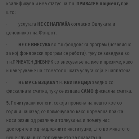
квалификува и има статус на т.н.
ПРИВАТЕН пациент,
при
што:
· услугата
НЕ СЕ НАПЛАЌА
согласно Одлуката и
ценовникот на Фондот,
·
НЕ СЕ ВНЕСУВА
во т.н.фондовски програм (независно
за кој фондовски програм се работи), туку се заведува во
т.н.ПРИВАТЕН ДНЕВНИК со внесување на име и презиме, како
и наведување на стоматолошката услуга која е наплатена
·
НЕ МУ СЕ ИЗДАВА
т.н.
КВИТАНЦИЈА
заедно со
фискалната сметка, туку се издава
САМО
фискална сметка.
5.
Почитувани колеги, секоја промена на нешто кое со
години наназад се применувало како нормална пракса
носи ризик од различни толкувања и помеѓу нас
докторите и од надлежните институции, што во минатото
беше случај и со толкувањето за правата на