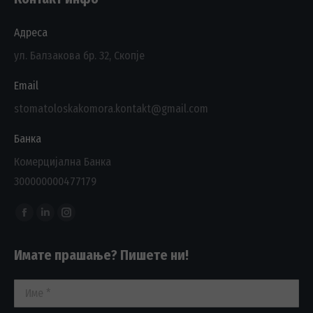
Адреса
ул. Балзакова бр. 32, Скопје
Email
stomatoloskakomora.kontakt@gmail.com
Банка
Комерцијална Банка
300000000477179
Find us on:
Facebook
Linkedin
Instagram
page
page
page
Имате прашање? Пишете ни!
opens
opens
opens
in
in
in
Име *
new
new
new
window
window
window