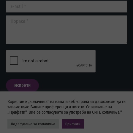
E-mail *
Порака *
Испрати
Користиме „колачиња“ на нашата веб-страна за да можеме да ги
запаметиме Вашите преференци и посети. Со кликање на
„Прифати“, Вие се согласувате за употреба на СИТЕ колачиња.“
ПОЛИТИКА НА ПРИВАТНОСТ
Подесување за колачиња
Прифати
Стоматолошка комора на Македонија © 2026 - Сите права се