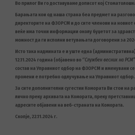
Во прилог Ви го доставуваме дописот кој Стоматолош
Барањата кои од наша страна беа предмет на разгово
директорите на ФЗОРСМ и до сите членови на новиот 
веќе има точни информации околу буџетот за здравст
можност да ги исполни ветувањата договорени за 2024
Исто така надмината е и уште една (административна)
12.11.2024 година (објавено во ‘’
Службен весник на РСМ’’
состав на Управниот одбор на ФЗОРСМ и именувани се 
промени е потребно одлучување на Управниот одбор.
За сите дополнителни сугестии Комората Ви стои на ра
лично преку архивата на Комората, преку претставни
адресите објавени на веб-страната на Комората.
Скопје, 22.11.2024 г.