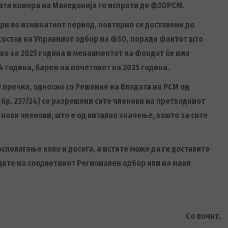
ката комора на Македонија го испрати до ФЗОРСМ.
ри во изминатиот период, повторно се доставени до
состав на Управниот одбор на ФЗО, поради фактот што
во за 2025 година и менаџментот на Фондот ќе има
 година, барем на почетокот на 2025 година.
 пречка, односно со Решение на Владата на РСМ од
бр. 237/24) се разрешени сите членови на претходниот
нови членови, што е од витално значење, зошто за сите
сполагање како и досега, а истите може да ги доставите
ците на соодветниот Регионален одбор или на маил
Со почит,