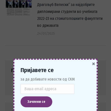
Драгољуб Велески“ за најдобрите
дипломирани студенти во учебната
2022-23 на стоматолошките факултети
во државата
24/01/2025
×
Пријавете се
Пребарај
за да добивате новости од СКМ
Search: