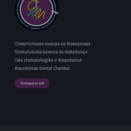
Стоматолошка комора на Македонија
Stomatoloska komora na Makedonija
Oda stomatologjike e Maqedonise
Macedonian Dental Chamber
Побарајте не!