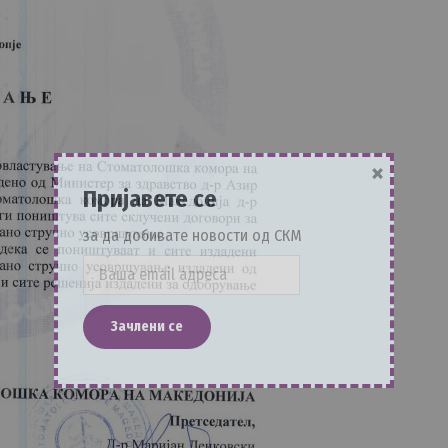
×
Пријавете се
за да добивате новости од СКМ