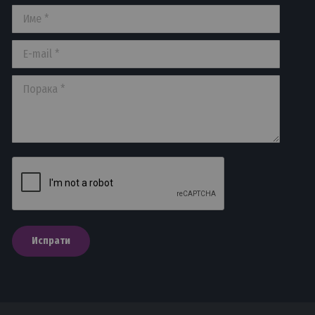
Име *
E-mail *
Порака *
Испрати