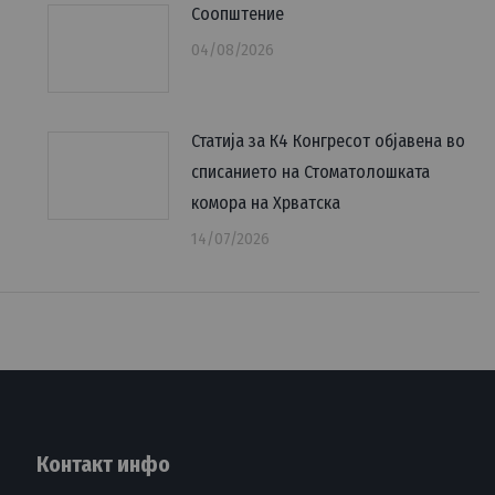
Соопштение
04/08/2026
Статија за К4 Конгресот објавена во
списанието на Стоматолошката
комора на Хрватска
14/07/2026
Контакт инфо