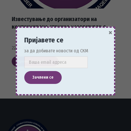
Известување до организатори на
континуирано стручно усовршување
×
Пријавете се
22.08.2025 год.
за да добивате новости од СКМ
Прочитај повеќе