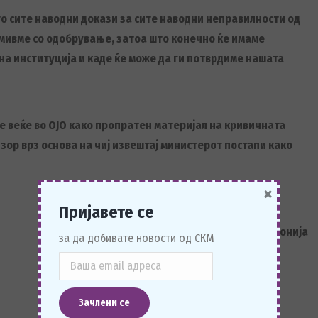
то сите наводни докази за сите наводни неправилности од
мивме со одобрување, затоа што конечно ќе имаме
на институција и каде ќе може да ги потврдиме нашата
е веќе во ОЈО како пропратен материјал на кривичната
дзор врз основа на чиј извештај министерот постапи како
×
Пријавете се
Стоматолошка комора на Македонија
за да добивате новости од СКМ