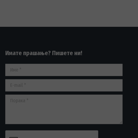
Имате прашање? Пишете ни!
Име *
E-mail *
Порака *