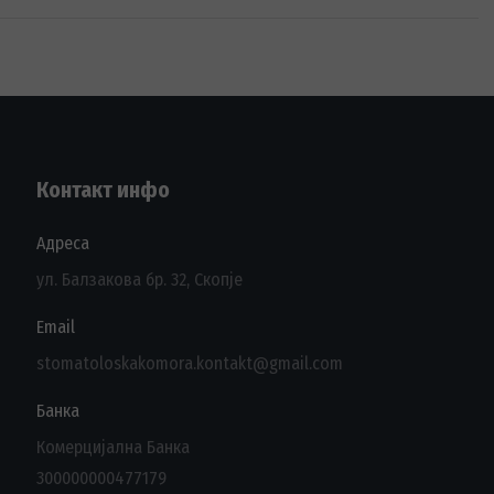
Контакт инфо
Адреса
ул. Балзакова бр. 32, Скопје
Email
stomatoloskakomora.kontakt@gmail.com
Банка
Комерцијална Банка
300000000477179