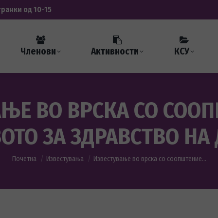
транки од 10-15
Членови
Активности
КСУ
ЊЕ ВО ВРСКА СО СОО
ТО ЗА ЗДРАВСТВО НА Д
You are here:
Почетна
Известувања
Известување во врска со соопштение…