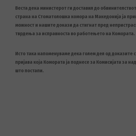
Веста дека министерот ги доставил до обвинителство
страна на Стоматолошка комора на Македонија ја при
можност и нашите докази да стигнат пред непристрас
тврдења за исправноста во работењето на Комората.
Исто така напоменуваме дека голем дел од доказите с
пријава која Комората ја поднесе за Комисијата за на
што постапи.