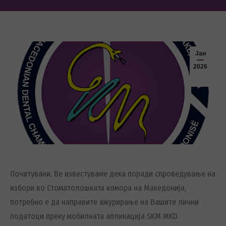
Јан
2026
Почитувани, Ве известуваме дека поради спроведување на
избори во Стоматолошката комора на Македонија,
потребно e да направите ажурирање на Вашите лични
податоци преку мобилната апликација SKM MKD.