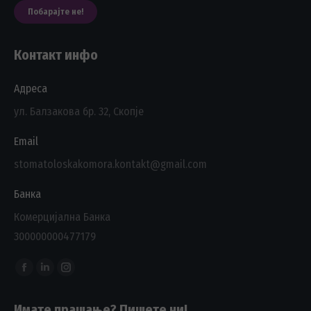
Побарајте не!
Контакт инфо
Адреса
ул. Балзакова бр. 32, Скопје
Email
stomatoloskakomora.kontakt@gmail.com
Банка
Комерцијална Банка
300000000477179
Find us on:
Facebook
Linkedin
Instagram
page
page
page
Имате прашање? Пишете ни!
opens
opens
opens