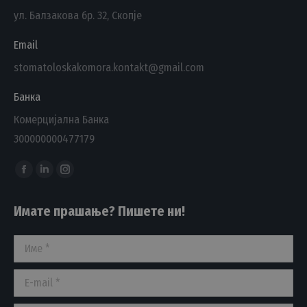
ул. Балзакова бр. 32, Скопје
Email
stomatoloskakomora.kontakt@gmail.com
Банка
Комерцијална Банка
300000000477179
Find us on:
Facebook
Linkedin
Instagram
page
page
page
Имате прашање? Пишете ни!
opens
opens
opens
in
in
in
Име *
new
new
new
window
window
window
E-mail *