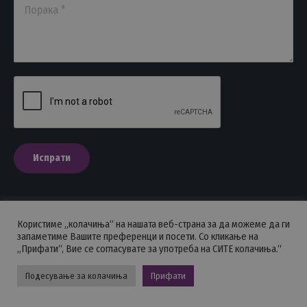
Порака *
Испрати
Користиме „колачиња“ на нашата веб-страна за да можеме да ги
ПОЛИТИКА НА ПРИВАТНОСТ
запаметиме Вашите преференци и посети. Со кликање на
„Прифати“, Вие се согласувате за употреба на СИТЕ колачиња.“
Стоматолошка комора на Македонија © 2026 - Сите права се
задржани.
Подесување за колачиња
Прифати
Powered by GOHOST.mk