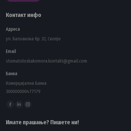
Контакт инфо
Адреса
ул. Балзакова бр. 32, Скопје
Email
stomatoloskakomora.kontakt@gmail.com
Банка
Комерцијална Банка
300000000477179
Find us on:
Facebook
Linkedin
Instagram
page
page
page
Имате прашање? Пишете ни!
opens
opens
opens
in
in
in