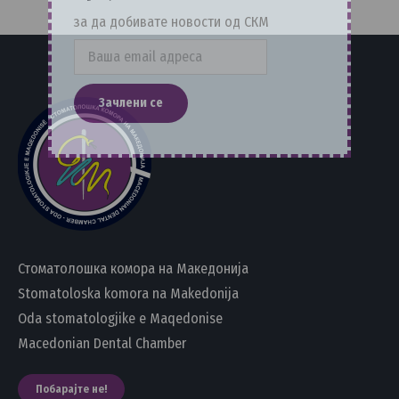
за да добивате новости од СКМ
Стоматолошка комора на Македонија
Stomatoloska komora na Makedonija
Oda stomatologjike e Maqedonise
Macedonian Dental Chamber
Побарајте не!