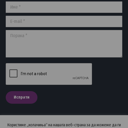
Име *
new
new
new
window
window
window
E-mail *
Порака *
Испрати
Користиме „колачиња“ на нашата веб-страна за да можеме да ги