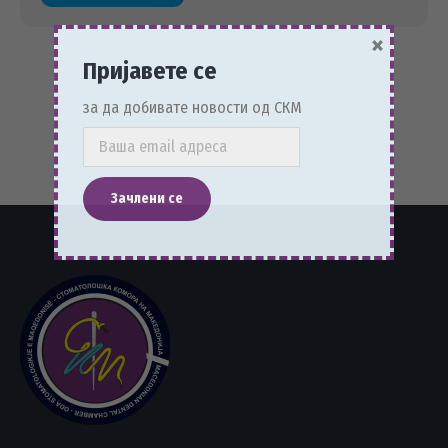
×
Пријавете се
за да добивате новости од СКМ