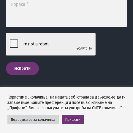
Порака *
Испрати
Користиме „колачиња“ на нашата веб-страна за да можеме да ги
ПОЛИТИКА НА ПРИВАТНОСТ
запаметиме Вашите преференци и посети. Со кликање на
„Прифати“, Вие се согласувате за употреба на СИТЕ колачиња.“
Стоматолошка комора на Македонија © 2026 - Сите права се
задржани.
Подесување за колачиња
Прифати
Powered by GOHOST.mk