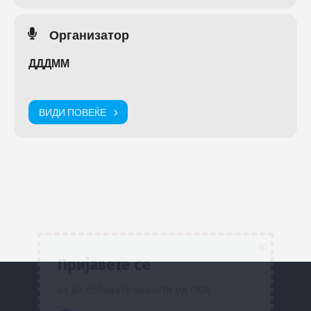
Организатор
ДДДММ
ВИДИ ПОВЕЌЕ
×
Пријавете се
за да добивате новости од СКМ