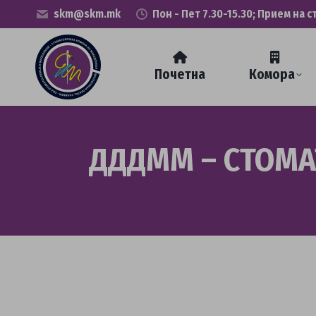
skm@skm.mk
Пон - Пет 7.30-15.30; Прием на с
Почетна
Комора
ДДДММ – СТОМ