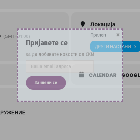
Локација
×
Прилеп
0
(GMT+01:00)
Пријавете се
ДРУГИ НАСТАНИ
за да добивате новости од СКМ
CALENDAR
GOOGL
ДРУЖЕНИЕ