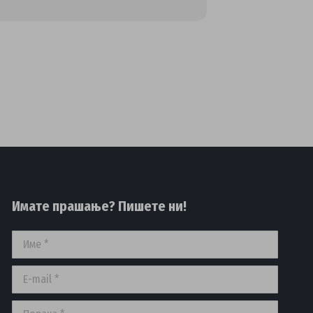
Имате прашање? Пишете ни!
Име *
E-mail *
Порака *