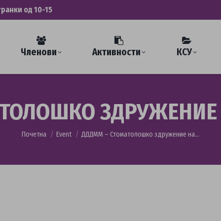
транки од 10-15
Членови
Активности
КСУ
АТОЛОШКО ЗДРУЖЕНИЕ 
You are here:
Почетна
Event
ДДДММ – Стоматолошко здружение на…