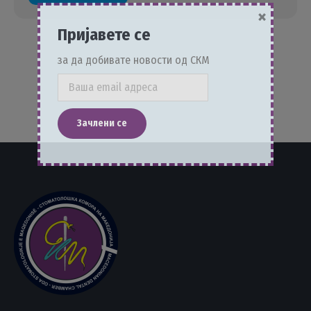
×
Пријавете се
за да добивате новости од СКМ