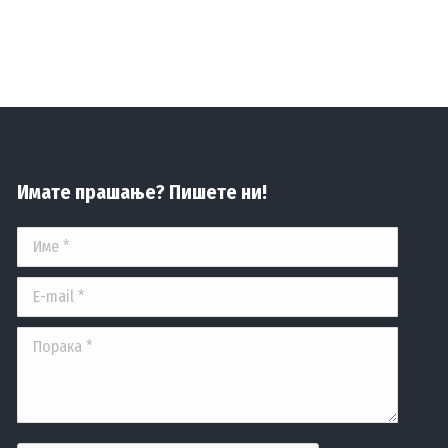
Имате прашање? Пишете ни!
Име *
E-mail *
Порака *