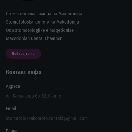
Стоматолошка комора на Македонија
Stomatoloska komora na Makedonija
Oda stomatologjike e Maqedonise
Macedonian Dental Chamber
Побарајте не!
Контакт инфо
Адреса
ул. Балзакова бр. 32, Скопје
Email
stomatoloskakomora.kontakt@gmail.com
Банка