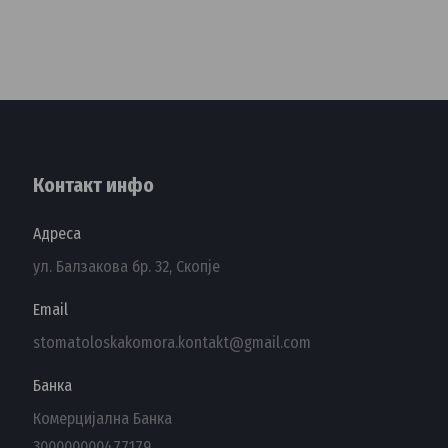
Контакт инфо
Адреса
ул. Балзакова бр. 32, Скопје
Email
stomatoloskakomora.kontakt@gmail.com
Банка
Комерцијална Банка
300000000477179