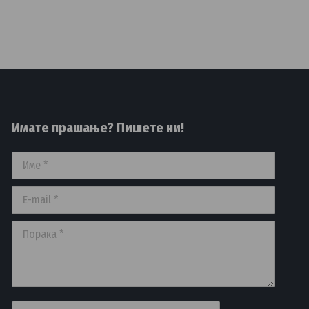
Имате прашање? Пишете ни!
Име *
E-mail *
Порака *