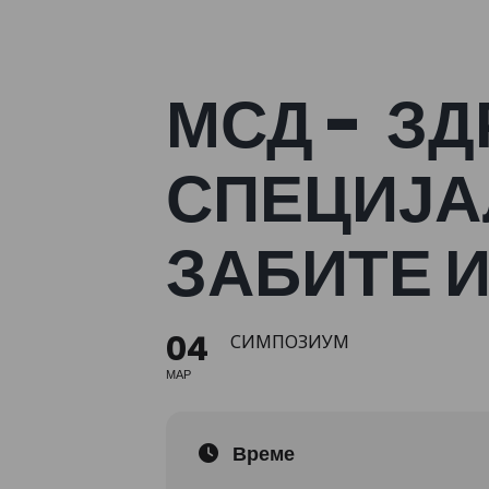
МСД - З
СПЕЦИЈА
ЗАБИТЕ 
04
СИМПОЗИУМ
МАР
Време