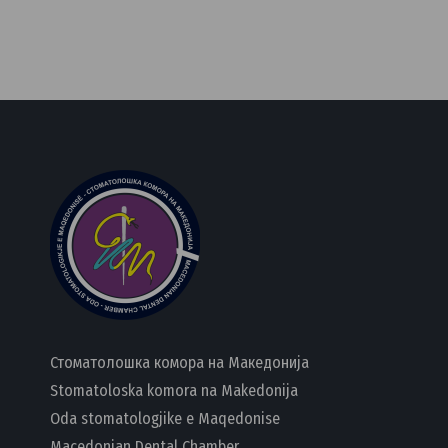
Стоматолошка комора на Македонија
Stomatoloska komora na Makedonija
Oda stomatologjike e Maqedonise
Macedonian Dental Chamber