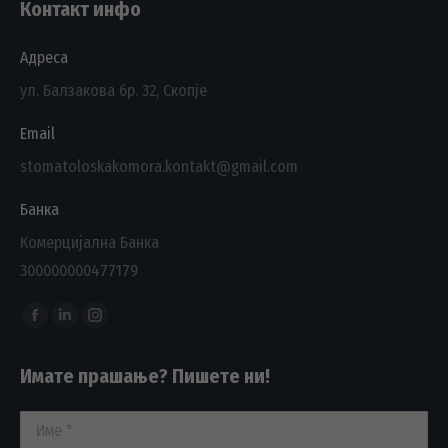
Контакт инфо
Адреса
ул. Балзакова бр. 32, Скопје
Email
stomatoloskakomora.kontakt@gmail.com
Банка
Комерцијална Банка
300000000477179
Find us on:
Facebook
Linkedin
Instagram
page
page
page
Имате прашање? Пишете ни!
opens
opens
opens
in
in
in
Име *
new
new
new