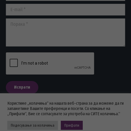
window
window
window
E-mail *
Порака *
Испрати
Користиме „колачиња“ на нашата веб-страна за да можеме да ги
запаметиме Вашите преференци и посети. Со кликање на
„Прифати“, Вие се согласувате за употреба на СИТЕ колачиња.“
ПОЛИТИКА НА ПРИВАТНОСТ
Подесување за колачиња
Прифати
Стоматолошка комора на Македонија © 2026 - Сите права се