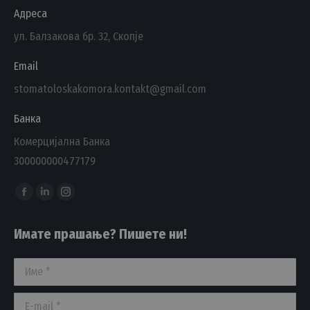
Адреса
ул. Балзакова бр. 32, Скопје
Email
stomatoloskakomora.kontakt@gmail.com
Банка
Комерцијална Банка
300000000477179
Find us on:
Facebook
Linkedin
Instagram
page
page
page
Имате прашање? Пишете ни!
opens
opens
opens
in
in
in
Име *
new
new
new
window
window
window
E-mail *