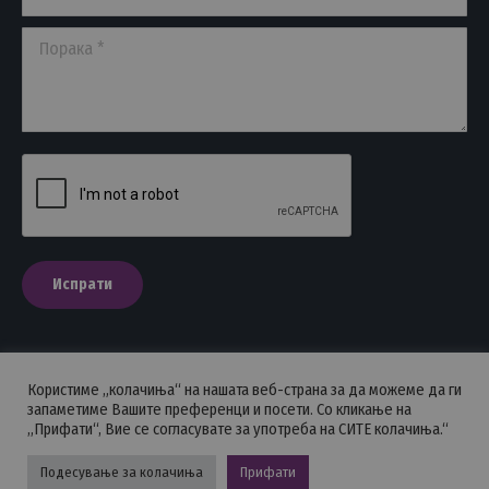
Порака *
Испрати
Користиме „колачиња“ на нашата веб-страна за да можеме да ги
ПОЛИТИКА НА ПРИВАТНОСТ
запаметиме Вашите преференци и посети. Со кликање на
„Прифати“, Вие се согласувате за употреба на СИТЕ колачиња.“
Стоматолошка комора на Македонија © 2026 - Сите права се
задржани.
Подесување за колачиња
Прифати