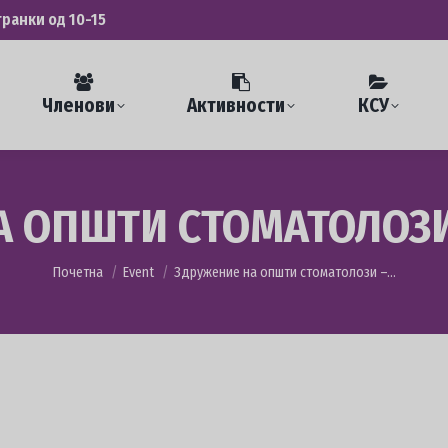
транки од 10-15
Членови
Активности
КСУ
 ОПШТИ СТОМАТОЛОЗИ
You are here:
Почетна
Event
Здружение на општи стоматолози –…