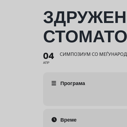
ЗДРУЖЕН
СТОМАТО
04
СИМПОЗИУМ СО МЕЃУНАРОДН
АПР
Програма
Време