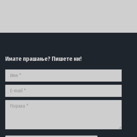
Имате прашање? Пишете ни!
Име *
E-mail *
Порака *