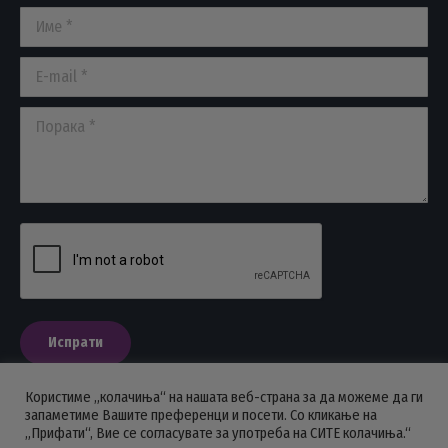
in
in
in
Име *
new
new
new
window
window
window
E-mail *
Порака *
Испрати
Користиме „колачиња“ на нашата веб-страна за да можеме да ги
запаметиме Вашите преференци и посети. Со кликање на
„Прифати“, Вие се согласувате за употреба на СИТЕ колачиња.“