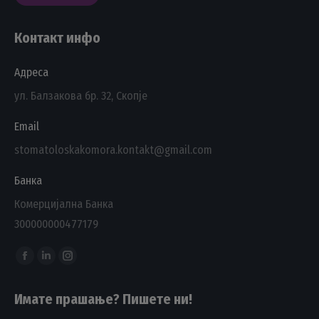
Контакт инфо
Адреса
ул. Балзакова бр. 32, Скопје
Email
stomatoloskakomora.kontakt@gmail.com
Банка
Комерцијална Банка
300000000477179
Find us on:
Facebook
Linkedin
Instagram
page
page
page
Имате прашање? Пишете ни!
opens
opens
opens