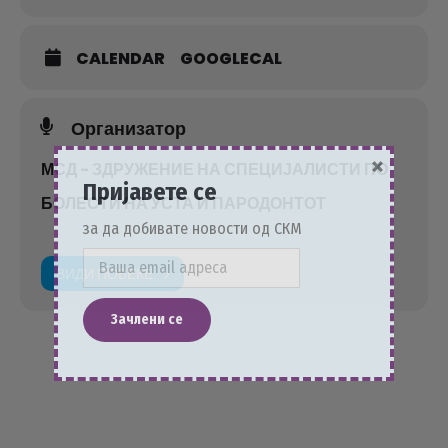
CALENDAR
GOOGLECAL
Организатор
×
МСД - ЗДРУЖЕНИЕ НА СПЕЦИЈАЛИСТИ ПО
Пријавете се
БОЛЕСТИ НА УСТА И ПАРОДОНТОТ
за да добивате новости од СКМ
ВИДИ ПОВЕЌЕ