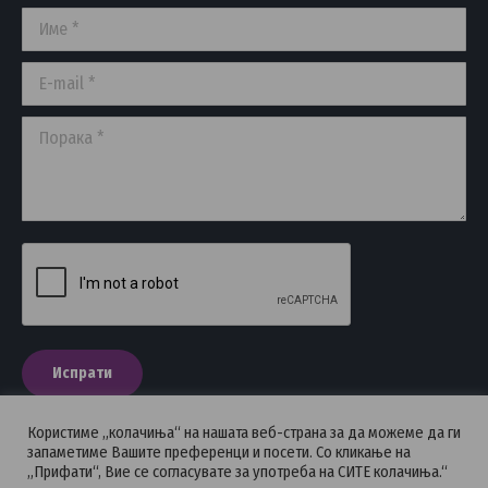
in
in
in
Име *
new
new
new
window
window
window
E-mail *
Порака *
Испрати
Користиме „колачиња“ на нашата веб-страна за да можеме да ги
запаметиме Вашите преференци и посети. Со кликање на
„Прифати“, Вие се согласувате за употреба на СИТЕ колачиња.“