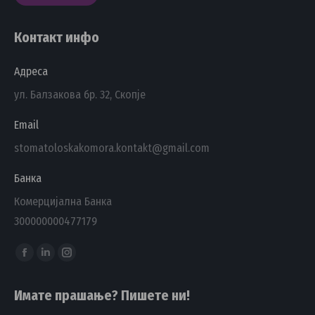
Контакт инфо
Адреса
ул. Балзакова бр. 32, Скопје
Email
stomatoloskakomora.kontakt@gmail.com
Банка
Комерцијална Банка
300000000477179
Find us on:
Facebook
Linkedin
Instagram
page
page
page
Имате прашање? Пишете ни!
opens
opens
opens