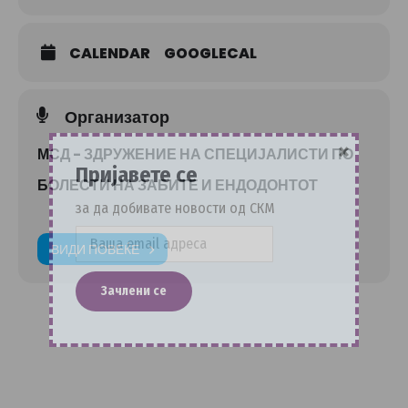
CALENDAR
GOOGLECAL
Организатор
×
МСД - ЗДРУЖЕНИЕ НА СПЕЦИЈАЛИСТИ ПО
Пријавете се
БОЛЕСТИ НА ЗАБИТЕ И ЕНДОДОНТОТ
за да добивате новости од СКМ
ВИДИ ПОВЕЌЕ