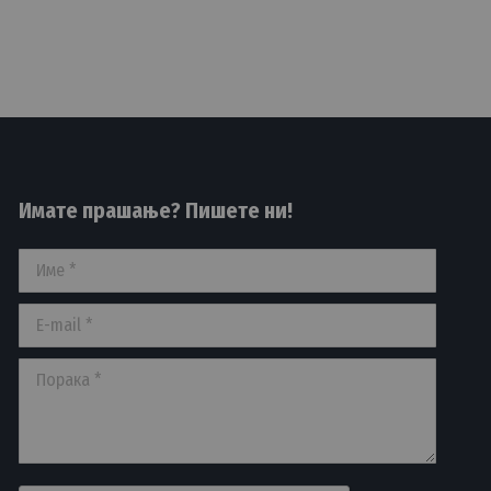
Имате прашање? Пишете ни!
Име *
E-mail *
Порака *