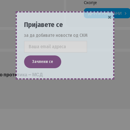
Скопје
ДРУГИ НАСТАНИ
×
Пријавете се
за да добивате новости од СКМ
о протетика – МСД