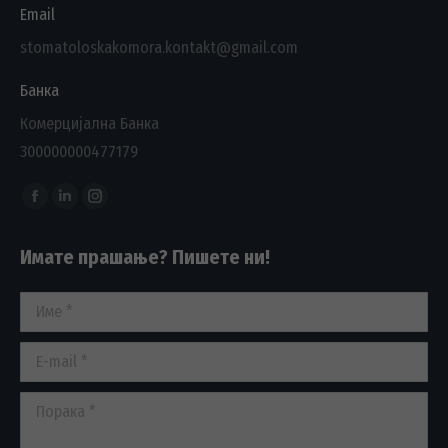
Email
stomatoloskakomora.kontakt@gmail.com
Банка
Комерцијална Банка
300000000477179
Find us on:
Facebook
Linkedin
Instagram
page
page
page
Имате прашање? Пишете ни!
opens
opens
opens
in
in
in
Име *
new
new
new
window
window
window
E-mail *
Порака *