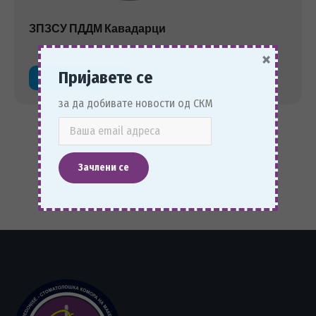
ЗПЗСУ ПДДМ Кавадарци
×
Пријавете се
ВИДИ ПОВЕЌЕ
за да добивате новости од СКМ