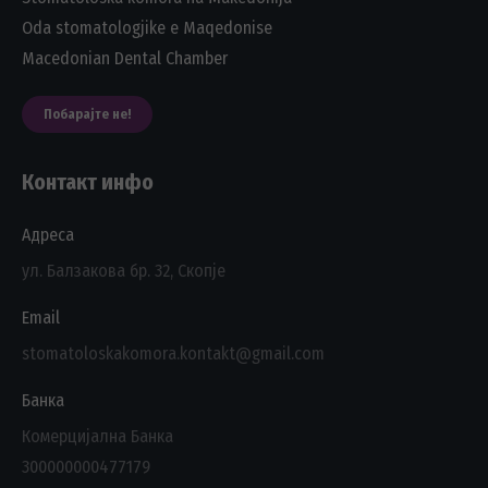
Oda stomatologjike e Maqedonise
Macedonian Dental Chamber
Побарајте не!
Контакт инфо
Адреса
ул. Балзакова бр. 32, Скопје
Email
stomatoloskakomora.kontakt@gmail.com
Банка
Комерцијална Банка
300000000477179