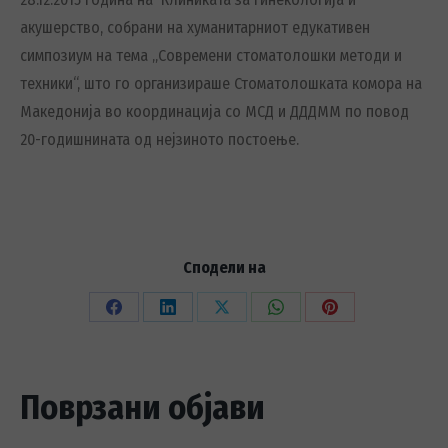
акушерство, собрани на хуманитарниот едукативен
симпозиум на тема „Современи стоматолошки методи и
техники“, што го организираше Стоматолошката комора на
Македонија во координација со МСД и ДДДММ по повод
20-годишнината од нејзиното постоење.
Сподели на
Share
Share
Share
Share
Share
on
on
on
on
on
Facebook
LinkedIn
X
WhatsApp
Pinterest
Поврзани објави