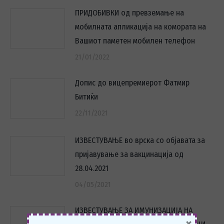
ПРИДОБИВКИ од превземање на
мобилната апликација на комората на
Вашиот паметен мобилен телефон
21/01/2022
Допис до вицепремиерот Фатмир
Битиќи
22/11/2021
ИЗВЕСТУВАЊЕ во врска со објавата за
пријавување за вакцинација од
28.04.2021
04/05/2021
ИЗВЕСТУВАЊЕ ЗА ИМУНИЗАЦИЈА НА
×