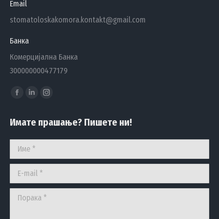
Email
stomatoloskakomora.kontakt@gmail.com
Банка
Комерцијална Банка
300000000477179
Find us on:
Facebook
Linkedin
Instagram
page
page
page
Имате прашање? Пишете ни!
opens
opens
opens
in
in
in
Име *
new
new
new
window
window
window
E-mail *
Порака *