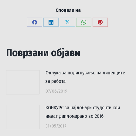
Сподели на
Share
Share
Share
Share
Share
on
on
on
on
on
Facebook
LinkedIn
X
WhatsApp
Pinterest
Поврзани објави
Одлука за подигнување на лиценците
за работа
07/06/2019
КОНКУРС за најдобари студенти кои
имаат дипломирано во 2016
31/05/2017