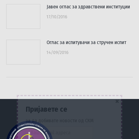
Јавен оглас за здравствени институции
17/10/2016
Оглас за испитувачи за стручен испит
14/09/2016
×
Пријавете се
за да добивате новости од СКМ