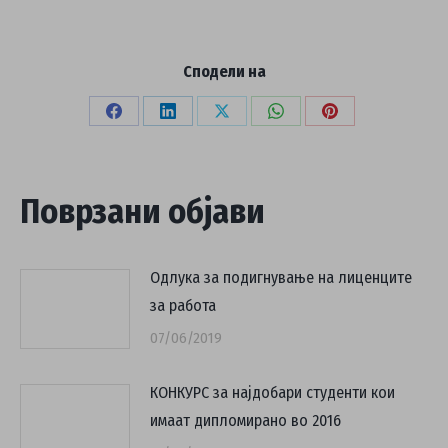
Сподели на
Share
Share
Share
Share
Share
on
on
on
on
on
Facebook
LinkedIn
X
WhatsApp
Pinterest
Поврзани објави
Одлука за подигнување на лиценците
за работа
07/06/2019
КОНКУРС за најдобари студенти кои
имаат дипломирано во 2016