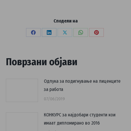
Сподели на
Share
Share
Share
Share
Share
on
on
on
on
on
Facebook
LinkedIn
X
WhatsApp
Pinterest
Поврзани објави
Одлука за подигнување на лиценците
за работа
07/06/2019
КОНКУРС за најдобари студенти кои
имаат дипломирано во 2016