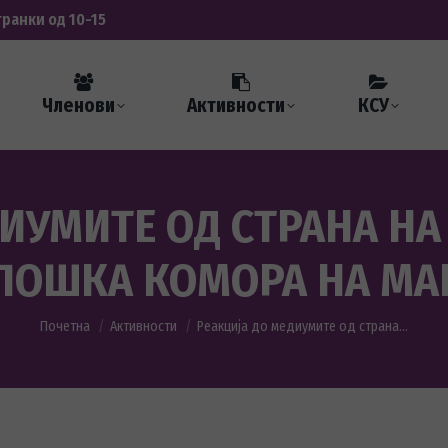
транки од 10-15
Членови
Активности
КСУ
ИУМИТЕ ОД СТРАНА НА
ЛОШКА КОМОРА НА МА
You are here:
Почетна
Активности
Реакција до медиумите од страна…