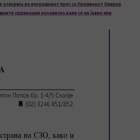
е отворија на вчерашниот прес со Премиерот Оливер
шките ординации независно дали се од јавно или