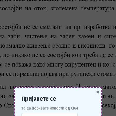
×
Пријавете се
за да добивате новости од СКМ