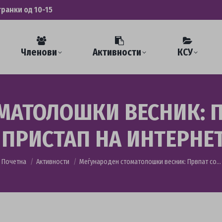
транки од 10-15
Членови
Активности
КСУ
МАТОЛОШКИ ВЕСНИК: П
 ПРИСТАП НА ИНТЕРНЕ
You are here:
Почетна
Активности
Меѓународен стоматолошки весник: Првпат со…