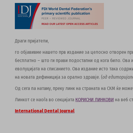
Драги пријатели,
го објавивме нашето прв издание за целосно отворен пр
бесплатно – што ги прави подостапни од кога било.
Ова 
еволуцијата на списанието.
Ова издание исто така содржи
на новата дефиниција за орално здравје. (
од едиторија
Од сега па натаму, преку линк на страната на СКМ ќе мож
Линкот се наоѓа во секцијата
КОРИСНИ ЛИНКОВИ
на веб с
International Dental Journal