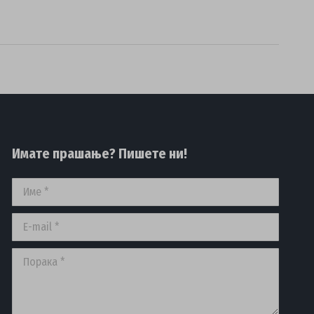
Имате прашање? Пишете ни!
Име *
E-mail *
Порака *