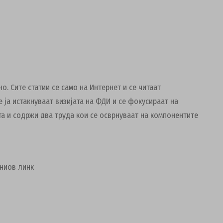
но.
Сите статии се само на Интернет и се читаат
 ја истакнуваат визијата на ФДИ и се фокусираат на
та и содржи два труда кои се осврнуваат на компонентите
дниов линк