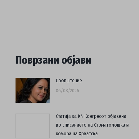
Поврзани објави
Соопштение
06/08/2026
Статија за К4 Конгресот објавена
во списанието на Стоматолошката
комора на Хрватска