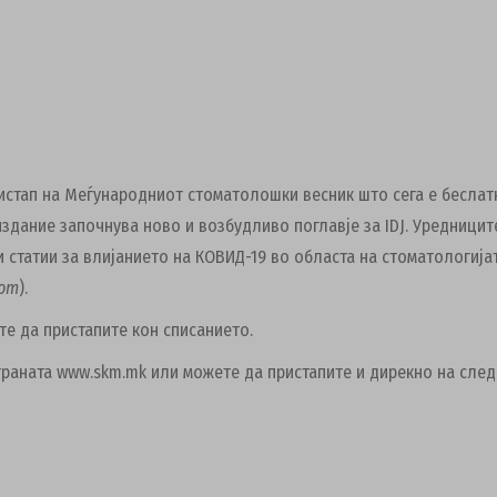
истап на Меѓународниот стоматолошки весник што сега е беслат
издание започнува ново и возбудливо поглавје за IDJ.
Уредниците
 статии за влијанието на КОВИД-19 во областа на стоматологија
лот
).
ете да пристапите кон списанието.
траната www.skm.mk или можете да пристапите и дирекно на сле