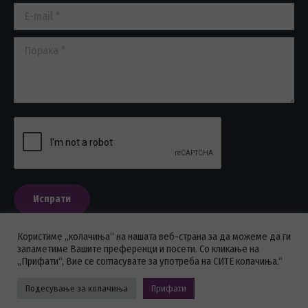
E-mail *
Порака *
Испрати
Користиме „колачиња“ на нашата веб-страна за да можеме да ги
запаметиме Вашите преференци и посети. Со кликање на
„Прифати“, Вие се согласувате за употреба на СИТЕ колачиња.“
ПОЛИТИКА НА ПРИВАТНОСТ
Подесување за колачиња
Прифати
Стоматолошка комора на Македонија © 2026 - Сите права се