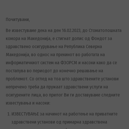
Почитувани,
Ве известуваме дека на ден 16.02.2023, до Стоматолошката
комора на Македонија, е стигнат допис од Фондот за
здравствено осигурување на Република Северна
Македонија, во однос на прекинот во работата на
информатичкиот систем на ФЗОРСМ и насоки како да се
постапува во периодот до конечно решавање на
проблемот. Со оглед на тоа што здравствените установи
непречено треба да пружаат здравствени услуги на
осигурените лица, во прилог Ви ги доставуваме следните
известувања и насоки:
ИЗВЕСТУВАЊЕ за начинот на работење на приватните
здравствени установи од примарна здравствена