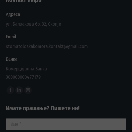
Контакт инфо
Адреса
ул. Балзакова бр. 32, Скопје
Email
stomatoloskakomora.kontakt@gmail.com
Банка
Комерцијална Банка
300000000477179
Find us on:
Facebook
Linkedin
Instagram
page
page
page
Имате прашање? Пишете ни!
opens
opens
opens
in
in
in
Име *
new
new
new
window
window
window