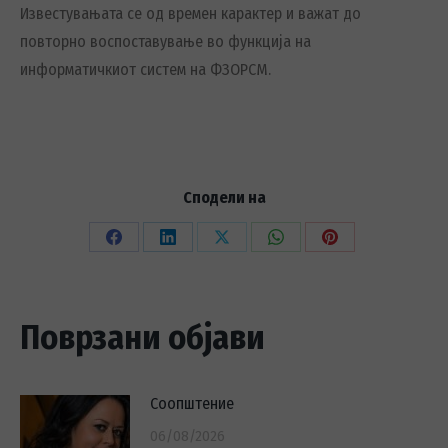
Известувањата се од времен карактер и важат до
повторно воспоставување во функција на
информатичкиот систем на ФЗОРСМ.
Сподели на
Share
Share
Share
Share
Share
on
on
on
on
on
Facebook
LinkedIn
X
WhatsApp
Pinterest
Поврзани објави
Соопштение
06/08/2026