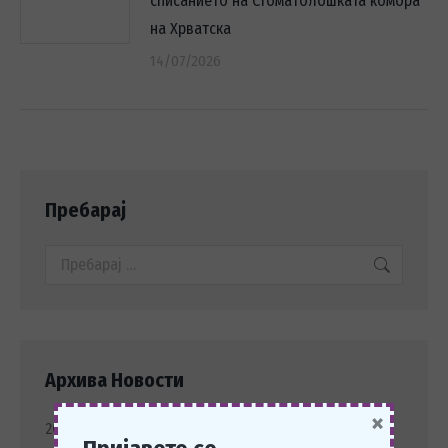
списанието на Стоматолошката комора
на Хрватска
14/07/2026
Пребарај
Search:
Архива Новости
×
2026