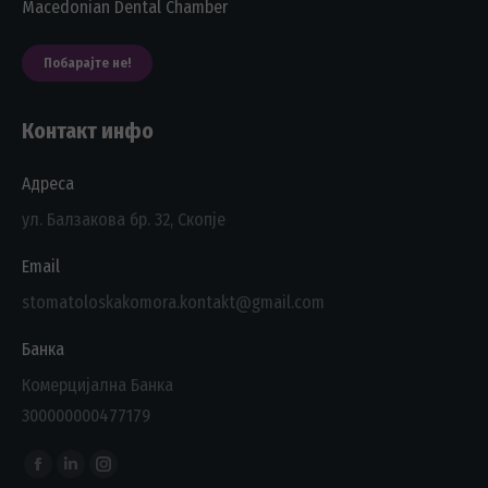
Macedonian Dental Chamber
Побарајте не!
Контакт инфо
Адреса
ул. Балзакова бр. 32, Скопје
Email
stomatoloskakomora.kontakt@gmail.com
Банка
Комерцијална Банка
300000000477179
Find us on:
Facebook
Linkedin
Instagram